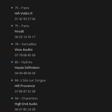
75 – Paris
Hifi-Vidéo.fr
01 42 93 37 04
75 – Paris
Firodil
06 26 14 76 17
78 – Versailles
Vinx Audio
07 78 68 45 69
83 – Hyères
Haute Définition
04 94 48 66 04
84 - L'Isle sur Sorgue
Hifi Provence
07 86 87 35 38
94 – Charenton
High End Audio
06 67 85 24 38