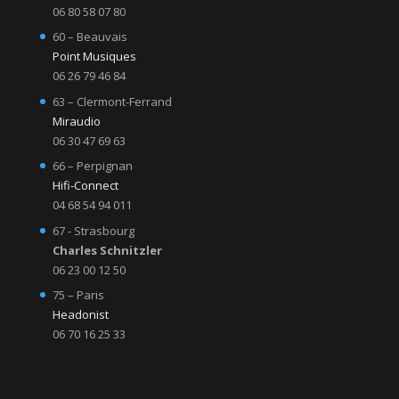
06 80 58 07 80
60 – Beauvais
Point Musiques
06 26 79 46 84
63 – Clermont-Ferrand
Miraudio
06 30 47 69 63
66 – Perpignan
Hifi-Connect
04 68 54 94 011
67 - Strasbourg
Charles Schnitzler
06 23 00 12 50
75 – Paris
Headonist
06 70 16 25 33