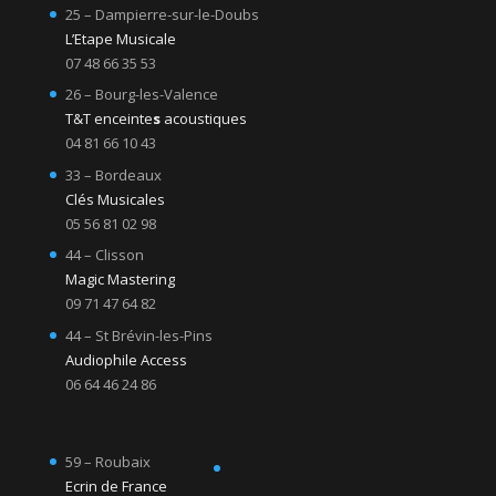
25 – Dampierre-sur-le-Doubs
L’Etape Musicale
07 48 66 35 53
26 – Bourg-les-Valence
T&T enceinte
s
acoustiques
04 81 66 10 43
33 – Bordeaux
Clés Musicales
05 56 81 02 98
44 – Clisson
Magic Mastering
09 71 47 64 82
44 – St Brévin-les-Pins
Audiophile Access
06 64 46 24 86
59 – Roubaix
Ecrin de France