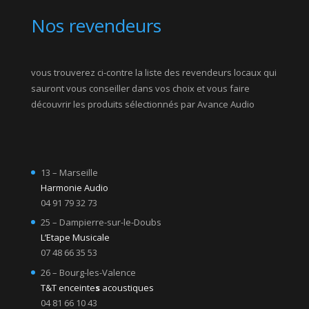
Nos revendeurs
vous trouverez ci-contre la liste des revendeurs locaux qui
sauront vous conseiller dans vos choix et vous faire
découvrir les produits sélectionnés par Avance Audio
13 – Marseille
Harmonie Audio
04 91 79 32 73
25 – Dampierre-sur-le-Doubs
L’Etape Musicale
07 48 66 35 53
26 – Bourg-les-Valence
T&T enceinte
s
acoustiques
04 81 66 10 43