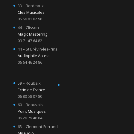
33 – Bordeaux
Clés Musicales
05 56 81 02 98
44 – Clisson
Magic Mastering
09 71 47 64 82
44 – St Brévin-les-Pins
Audiophile Access
06 64 46 24 86
59 – Roubaix
Ecrin de France
06 80 58 07 80
60 – Beauvais
Point Musiques
06 26 79 46 84
63 – Clermont-Ferrand
Miraudio