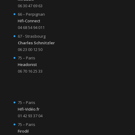
06 30 47 69 63
66 – Perpignan
Hifi-Connect
04 68 54 94 011
67 - Strasbourg
Charles Schnitzler
06 23 00 12 50
75 – Paris
Headonist
06 70 16 25 33
75 – Paris
Hifi-Vidéo.fr
01 42 93 37 04
75 – Paris
Firodil