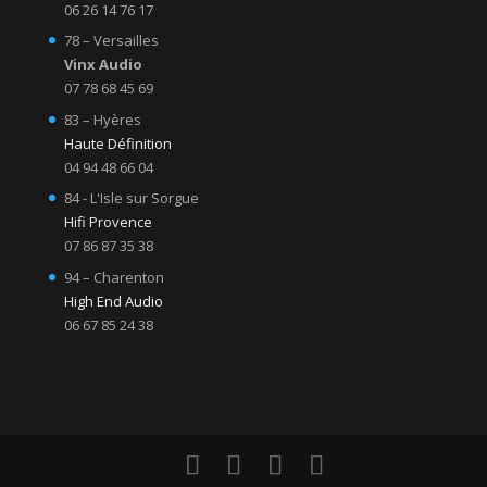
06 26 14 76 17
78 – Versailles
Vinx Audio
07 78 68 45 69
83 – Hyères
Haute Définition
04 94 48 66 04
84 - L'Isle sur Sorgue
Hifi Provence
07 86 87 35 38
94 – Charenton
High End Audio
06 67 85 24 38