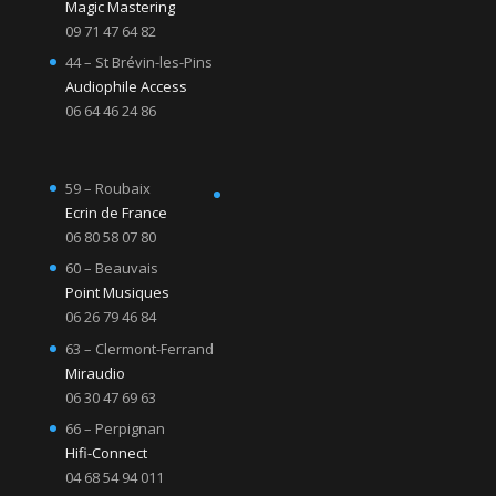
Magic Mastering
09 71 47 64 82
44 – St Brévin-les-Pins
Audiophile Access
06 64 46 24 86
59 – Roubaix
Ecrin de France
06 80 58 07 80
60 – Beauvais
Point Musiques
06 26 79 46 84
63 – Clermont-Ferrand
Miraudio
06 30 47 69 63
66 – Perpignan
Hifi-Connect
04 68 54 94 011