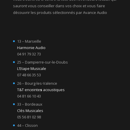
sauront vous conseiller dans vos choix et vous faire
découvrir les produits sélectionnés par Avance Audio
13 – Marseille
Harmonie Audio
04 91 79 32 73
25 – Dampierre-sur-le-Doubs
L’Etape Musicale
07 48 66 35 53
26 – Bourg-les-Valence
T&T enceinte
s
acoustiques
04 81 66 10 43
33 – Bordeaux
Clés Musicales
05 56 81 02 98
44 – Clisson