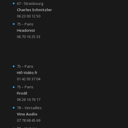
67 - Strasbourg
Charles Schnitzler
06 23 00 12 50
75 – Paris
Headonist
06 70 16 25 33
75 – Paris
Hifi-Vidéo.fr
01 42 93 37 04
75 – Paris
Firodil
06 26 14 76 17
78 – Versailles
Vinx Audio
07 78 68 45 69