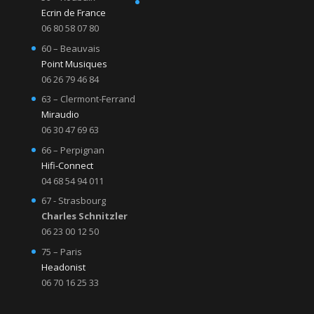
Ecrin de France
06 80 58 07 80
60 – Beauvais
Point Musiques
06 26 79 46 84
63 – Clermont-Ferrand
Miraudio
06 30 47 69 63
66 – Perpignan
Hifi-Connect
04 68 54 94 011
67 - Strasbourg
Charles Schnitzler
06 23 00 12 50
75 – Paris
Headonist
06 70 16 25 33