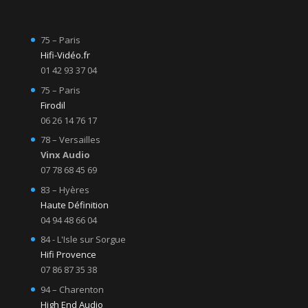
75 – Paris
Hifi-Vidéo.fr
01 42 93 37 04
75 – Paris
Firodil
06 26 14 76 17
78 – Versailles
Vinx Audio
07 78 68 45 69
83 – Hyères
Haute Définition
04 94 48 66 04
84 - L'Isle sur Sorgue
Hifi Provence
07 86 87 35 38
94 – Charenton
High End Audio