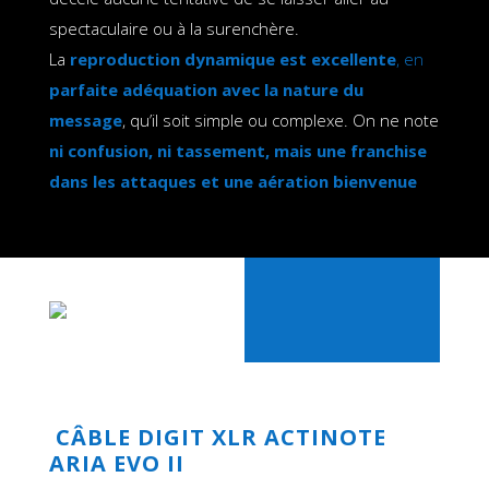
spectaculaire ou à la surenchère.
La
reproduction dynamique est excellente
, en
parfaite adéquation avec la nature du
message
, qu’il soit simple ou complexe. On ne note
ni confusion, ni tassement, mais une franchise
dans les attaques et une aération bienvenue
CÂBLE DIGIT XLR ACTINOTE
ARIA EVO II