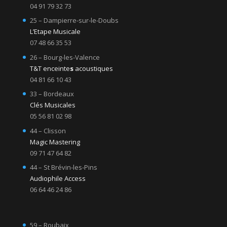
04 91 79 32 73
25 – Dampierre-sur-le-Doubs
L’Etape Musicale
07 48 66 35 53
26 – Bourg-les-Valence
T&T enceinte
s
acoustiques
04 81 66 10 43
33 – Bordeaux
Clés Musicales
05 56 81 02 98
44 – Clisson
Magic Mastering
09 71 47 64 82
44 – St Brévin-les-Pins
Audiophile Access
06 64 46 24 86
59 – Roubaix