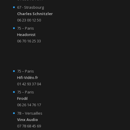
67 - Strasbourg
Charles Schnitzler
06 23 00 12 50
75 – Paris
Headonist
06 70 16 25 33
75 – Paris
Hifi-Vidéo.fr
01 42 93 37 04
75 – Paris
Firodil
06 26 14 76 17
78 – Versailles
Vinx Audio
07 78 68 45 69