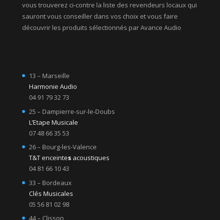
vous trouverez ci-contre la liste des revendeurs locaux qui
sauront vous conseiller dans vos choix et vous faire
découvrir les produits sélectionnés par Avance Audio
13 – Marseille
Harmonie Audio
04 91 79 32 73
25 – Dampierre-sur-le-Doubs
L’Etape Musicale
07 48 66 35 53
26 – Bourg-les-Valence
T&T enceinte
s
acoustiques
04 81 66 10 43
33 – Bordeaux
Clés Musicales
05 56 81 02 98
44 – Clisson