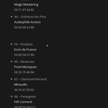
Magic Mastering
09 71 47 64 82
44 – St Brévin-les-Pins
Audiophile Access
06 64 46 24 86
59 – Roubaix
Ecrin de France
06 80 58 07 80
60 – Beauvais
Point Musiques
06 26 79 46 84
63 – Clermont-Ferrand
Miraudio
06 30 47 69 63
66 – Perpignan
Hifi-Connect
04 68 54 94 011