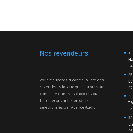
Nos revendeurs
13
Ha
04
25
vous trouverez ci-contre la liste des
L’
revendeurs locaux qui sauront vous
07
conseiller dans vos choix et vous
26
faire découvrir les produits
T&
sélectionnés par Avance Audio
04
33
Cl
05