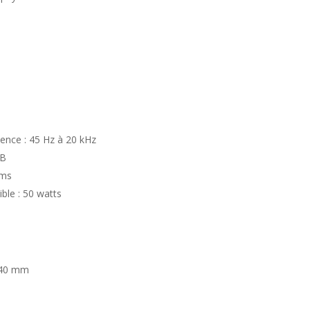
ence : 45 Hz à 20 kHz
dB
hms
ble : 50 watts
840 mm