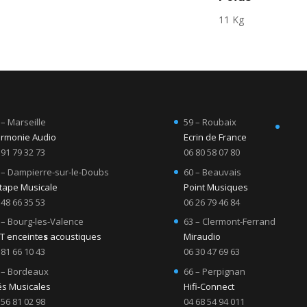
11 Kg
 – Marseille
59 – Roubaix
rmonie Audio
Ecrin de France
 91 79 32 73
06 80 58 07 80
 – Dampierre-sur-le-Doubs
60 – Beauvais
Etape Musicale
Point Musiques
 48 66 35 53
06 26 79 46 84
 – Bourg-les-Valence
63 – Clermont-Ferrand
T enceinte
s
acoustiques
Miraudio
 81 66 10 43
06 30 47 69 63
 – Bordeaux
66 – Perpignan
és Musicales
Hifi-Connect
 56 81 02 98
04 68 54 94 011