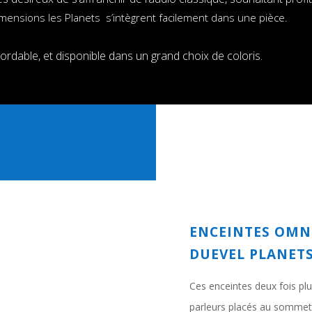
imensions les Planets s’intègrent facilement dans une pièce.
bordable, et disponible dans un grand choix de coloris.
ENCEINTES OMN
DUEVEL
PLANET
Ces enceintes deux fois p
parleurs placés au sommet,