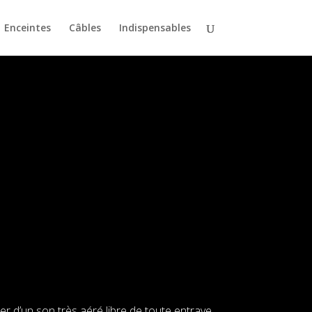
Enceintes
Câbles
Indispensables
r d’un son très aéré libre de toute entrave.