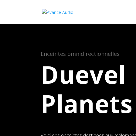
Enceintes omnidirectionnelles
Duevel
Planets
Voici des enceintes destinées aux mélomanes 