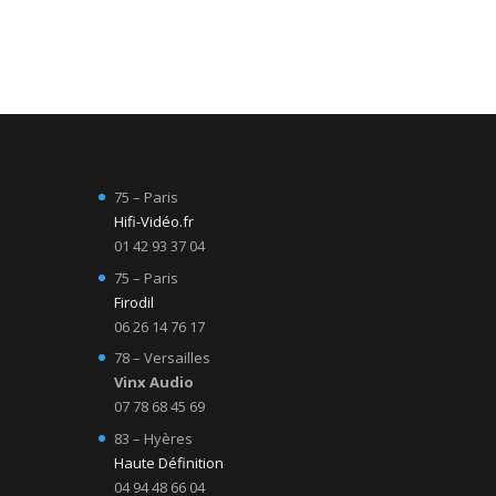
75 – Paris
Hifi-Vidéo.fr
01 42 93 37 04
75 – Paris
Firodil
06 26 14 76 17
78 – Versailles
Vinx Audio
07 78 68 45 69
83 – Hyères
Haute Définition
04 94 48 66 04