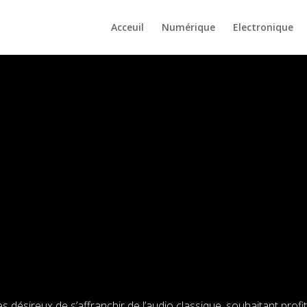
Acceuil
Numérique
Electronique
désireux de s’affranchir de l’audio classique, souhaitant profite