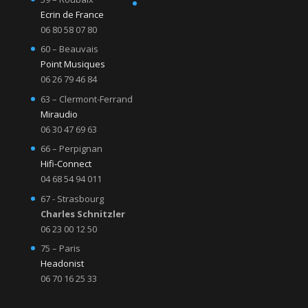
Ecrin de France
06 80 58 07 80
60 – Beauvais
Point Musiques
06 26 79 46 84
63 – Clermont-Ferrand
Miraudio
06 30 47 69 63
66 – Perpignan
Hifi-Connect
04 68 54 94 011
67 - Strasbourg
Charles Schnitzler
06 23 00 12 50
75 – Paris
Headonist
06 70 16 25 33