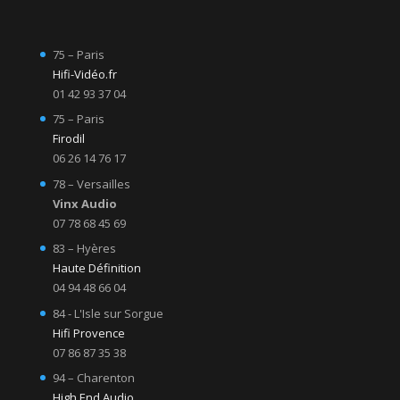
75 – Paris
Hifi-Vidéo.fr
01 42 93 37 04
75 – Paris
Firodil
06 26 14 76 17
78 – Versailles
Vinx Audio
07 78 68 45 69
83 – Hyères
Haute Définition
04 94 48 66 04
84 - L'Isle sur Sorgue
Hifi Provence
07 86 87 35 38
94 – Charenton
High End Audio