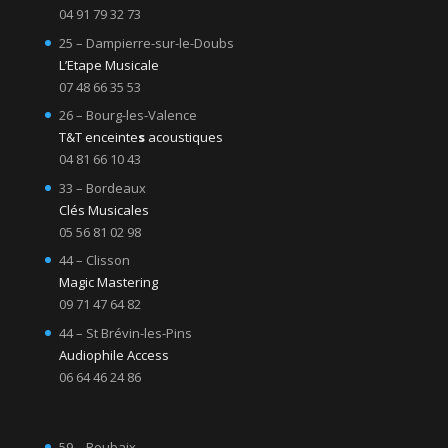
04 91 79 32 73
25 – Dampierre-sur-le-Doubs
L’Etape Musicale
07 48 66 35 53
26 – Bourg-les-Valence
T&T enceinte
s
acoustiques
04 81 66 10 43
33 – Bordeaux
Clés Musicales
05 56 81 02 98
44 – Clisson
Magic Mastering
09 71 47 64 82
44 – St Brévin-les-Pins
Audiophile Access
06 64 46 24 86
59 – Roubaix